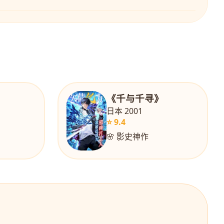
》
《千与千寻》
日本 2001
⭐ 9.4
🌸 影史神作