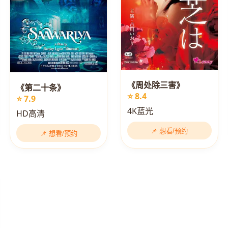
《周处除三害》
《第二十条》
⭐ 8.4
⭐ 7.9
4K蓝光
HD高清
📌 想看/预约
📌 想看/预约