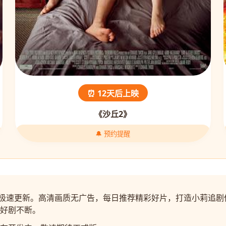
⏰ 12天后上映
《沙丘2》
🔔 预约提醒
视剧极速更新。高清画质无广告，每日推荐精彩好片，打造小莉追
好剧不断。