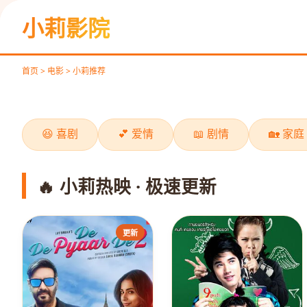
《飞驰人生2》
小莉影院
极速欢笑
立即观看
首页 > 电影 > 小莉推荐
‹
😆 喜剧
💕 爱情
📖 剧情
🏡 家庭
🔥 小莉热映 · 极速更新
更新