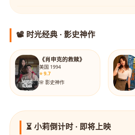
📽️ 时光经典 · 影史神作
《肖申克的救赎》
美国 1994
⭐ 9.7
🌸 影史神作
⏳ 小莉倒计时 · 即将上映