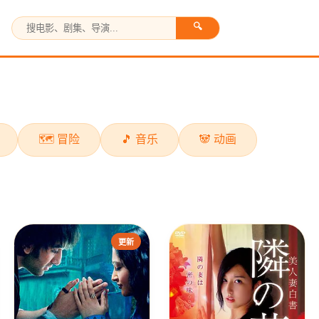
🔍
🗺️ 冒险
🎵 音乐
🐼 动画
更新