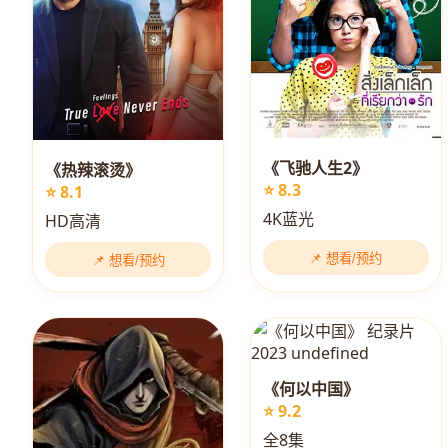
《飞驰人生2》
《热辣滚烫》
⭐ 8.3
⭐ 8.1
4K蓝光
HD高清
📌 想看/预约
📌 想看/预约
《何以中国》
⭐ 9.2
全8集