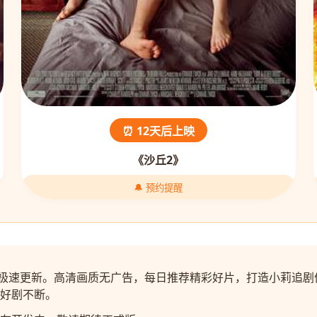
⏰ 12天后上映
《沙丘2》
🔔 预约提醒
视剧极速更新。高清画质无广告，每日推荐精彩好片，打造小莉追
好剧不断。