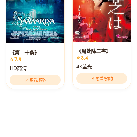
《周处除三害》
《第二十条》
⭐ 8.4
⭐ 7.9
4K蓝光
HD高清
📌 想看/预约
📌 想看/预约