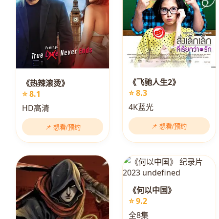
《飞驰人生2》
《热辣滚烫》
⭐ 8.3
⭐ 8.1
4K蓝光
HD高清
📌 想看/预约
📌 想看/预约
《何以中国》
⭐ 9.2
全8集