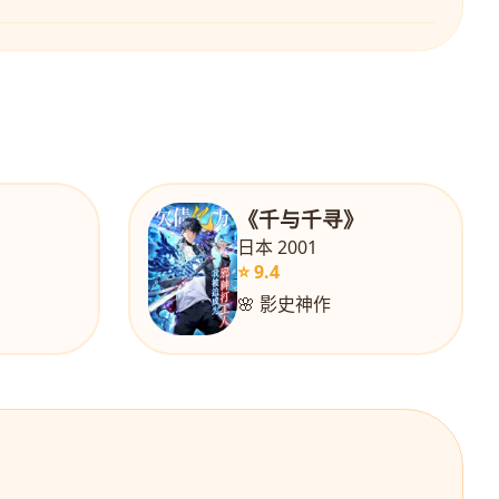
》
《千与千寻》
日本 2001
⭐ 9.4
🌸 影史神作