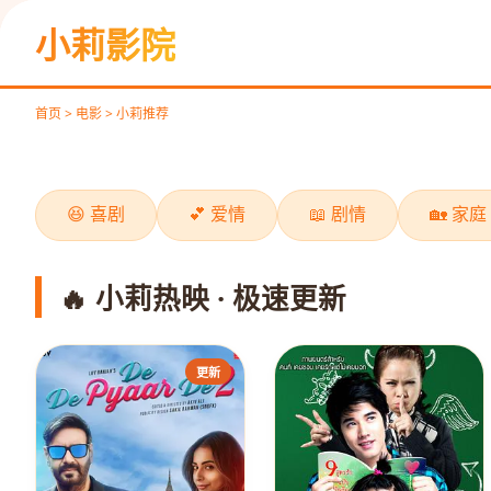
《飞驰人生2》
小莉影院
极速欢笑
立即观看
首页 > 电影 > 小莉推荐
‹
😆 喜剧
💕 爱情
📖 剧情
🏡 家庭
🔥 小莉热映 · 极速更新
更新