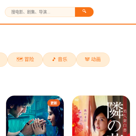
🔍
🗺️ 冒险
🎵 音乐
🐼 动画
更新