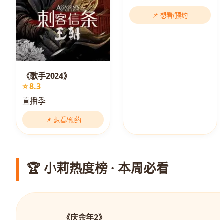
📌 想看/预约
《歌手2024》
⭐ 8.3
直播季
📌 想看/预约
🏆 小莉热度榜 · 本周必看
《庆余年2》