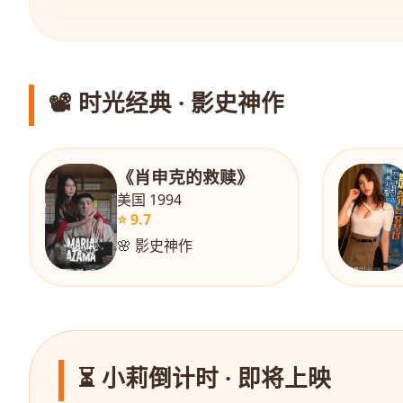
📽️ 时光经典 · 影史神作
《肖申克的救赎》
美国 1994
⭐ 9.7
🌸 影史神作
⏳ 小莉倒计时 · 即将上映